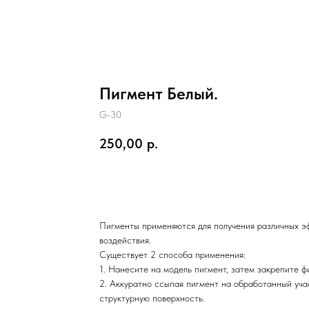
Пигмент Белый.
G-30
250,00
р.
Добавить в корзину
Пигменты применяются для получения различных э
воздействия.
Существует 2 способа применения:
1. Нанесите на модель пигмент, затем закрепите ф
2. Аккуратно ссыпая пигмент на обработанный уча
структурную поверхность.