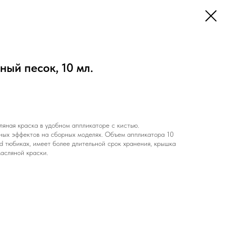
ный песок, 10 мл.
ляная краска в удобном аппликаторе с кистью.
ных эффектов на сборных моделях. Объем аппликатора 10
 d тюбиках, имеет более длительной срок хранения, крышка
асляной краски.