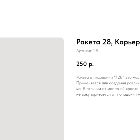
Ракета 28, Карьер
Артикул:
28
250
р.
Ракета от компании "128" это мас
Применяется для создания различ
мл. В отличии от масляной краски
не закупоривается от попадания м