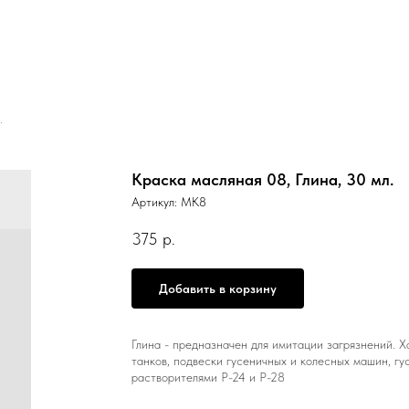
.
Краска масляная 08, Глина, 30 мл.
Артикул:
МК8
375
р.
Добавить в корзину
Глина - предназначен для имитации загрязнений. Х
танков, подвески гусеничных и колесных машин, г
растворителями Р-24 и Р-28