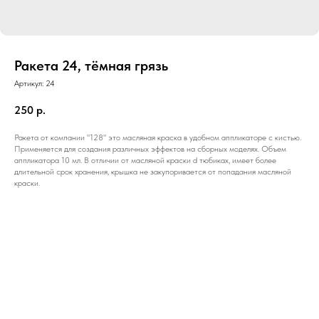
Ракета 24, тёмная грязь
Артикул:
24
250
р.
Ракета от компании "128" это масляная краска в удобном аппликаторе с кистью.
Применяется для создания различных эффектов на сборных моделях. Объем
аппликатора 10 мл. В отличии от масляной краски d тюбиках, имеет более
длительной срок хранения, крышка не закупоривается от попадания масляной
краски.