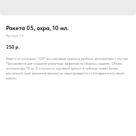
Ракета 05, охра, 10 мл.
Артикул:
05
250
р.
Ракета от компании "128" это масляная краска в удобном аппликаторе с кистью.
Применяется для создания различных эффектов на сборных моделях. Объем
аппликатора 10 мл. В отличии от масляной краски d тюбиках, имеет более
длительной срок хранения, крышка не закупоривается от попадания масляной
краски.