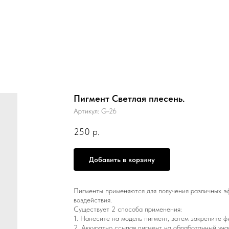
Пигмент Светлая плесень.
Артикул:
G-26
250
р.
Добавить в корзину
Пигменты применяются для получения различных э
воздействия.
Существует 2 способа применения:
1. Нанесите на модель пигмент, затем закрепите ф
2. Аккуратно ссыпая пигмент на обработанный уча