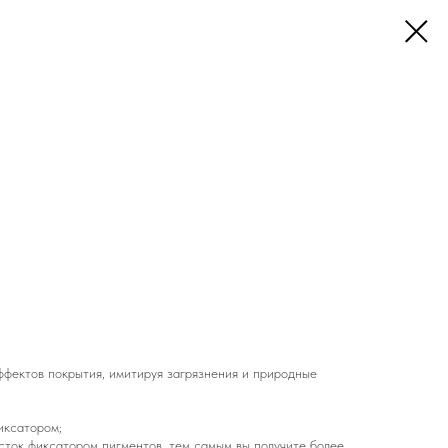
ффектов покрытия, имитируя загрязнения и природные
иксатором;
сток фиксатором пигментов, тем самым вы получите более