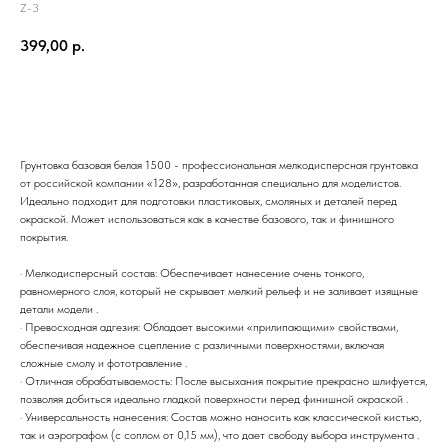
Z-3
399,00
р.
Добавить в корзину
Грунтовка базовая белая 1500 - профессиональная мелкодисперсная грунтовка
от российской компании «128», разработанная специально для моделистов.
Идеально подходит для подготовки пластиковых, смоляных и деталей перед
окраской. Может использоваться как в качестве базового, так и финишного
покрытия.
· Мелкодисперсный состав: Обеспечивает нанесение очень тонкого,
равномерного слоя, который не скрывает мелкий рельеф и не заливает изящные
детали модели .
· Превосходная адгезия: Обладает высокими «прилипающими» свойствами,
обеспечивая надежное сцепление с различными поверхностями, включая
сложные смолу и фототравление .
· Отличная обрабатываемость: После высыхания покрытие прекрасно шлифуется,
позволяя добиться идеально гладкой поверхности перед финишной окраской .
· Универсальность нанесения: Состав можно наносить как классической кистью,
так и аэрографом (с соплом от 0,15 мм), что дает свободу выбора инструмента .