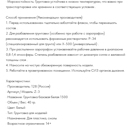
· Морозостойкость: Грунтовка устойчива к низким температурам, что важно при
транспортировке или хранении в соответствующих условиях .
Способ применения (Рекомендации производителя)
1. Перед использованием тщательно взболтайте флакон, чтобы перемешать
состав .
2. Для разбавления грунтовки (особенно при работе с аэрографом)
рекомендуется использовать фирменные растворители: Р-34
(специализированный для грунта) или Х-500 (универсальный) .
3. При распылении аэрографом устанавливайте рабочее давление в диапазоне
0,8-1,4 атмосферы. Степень разбавления зависит от диаметра сопла и желаемой
толщины слоя .
4. Наносите на чистую обезжиренную поверхность модели.
5. Работайте в проветриваемом помещении. Используйте СИЗ органов дыхания.
Характеристики:
· Производитель: 128 (Россия)
· Артикул / Модель: Z-3
· Название: Грунтовка базовая белая 1500
· Объем / Вес: 40 гр.
· Цвет: Белый
· Тип: Грунтовка для моделей
· Назначение: Для пластика, смолы
· Возрастное ограничение: 14+