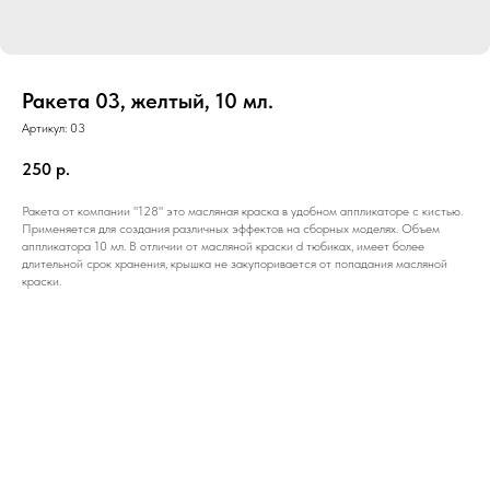
Ракета 03, желтый, 10 мл.
Артикул:
03
250
р.
Ракета от компании "128" это масляная краска в удобном аппликаторе с кистью.
Применяется для создания различных эффектов на сборных моделях. Объем
аппликатора 10 мл. В отличии от масляной краски d тюбиках, имеет более
длительной срок хранения, крышка не закупоривается от попадания масляной
краски.