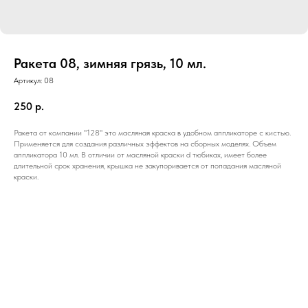
Ракета 08, зимняя грязь, 10 мл.
Артикул:
08
250
р.
Ракета от компании "128" это масляная краска в удобном аппликаторе с кистью.
Применяется для создания различных эффектов на сборных моделях. Объем
аппликатора 10 мл. В отличии от масляной краски d тюбиках, имеет более
длительной срок хранения, крышка не закупоривается от попадания масляной
краски.