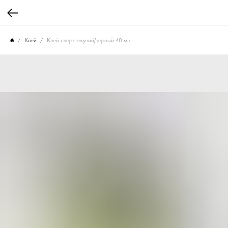
Клей
Клей сверхтекучий/черный 40 мл.