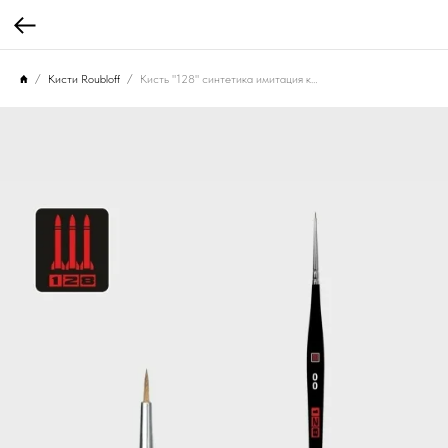
Кисти Roubloff
Кисть "128" синтетика имитация колонка/ круглая 00/ ручка коротк. фигурная черная матовая