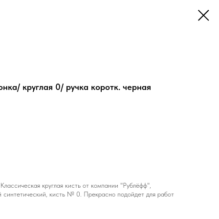
нка/ круглая 0/ ручка коротк. черная
 Классическая круглая кисть от компании "Рублёфф",
й синтетический, кисть № 0. Прекрасно подойдет для работ