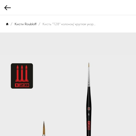
Кисти Roubloff
Кисть "128" колонок/ круглая укороченная 1/ ручка коротк. фигурная черная матовая