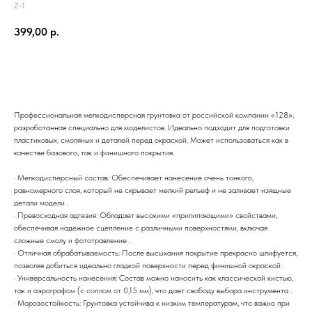
Z-1
399,00
р.
Добавить в корзину
Профессиональная мелкодисперсная грунтовка от российской компании «128»,
разработанная специально для моделистов. Идеально подходит для подготовки
пластиковых, смоляных и деталей перед окраской. Может использоваться как в
качестве базового, так и финишного покрытия.
· Мелкодисперсный состав: Обеспечивает нанесение очень тонкого,
равномерного слоя, который не скрывает мелкий рельеф и не заливает изящные
детали модели .
· Превосходная адгезия: Обладает высокими «прилипающими» свойствами,
обеспечивая надежное сцепление с различными поверхностями, включая
сложные смолу и фототравление .
· Отличная обрабатываемость: После высыхания покрытие прекрасно шлифуется,
позволяя добиться идеально гладкой поверхности перед финишной окраской .
· Универсальность нанесения: Состав можно наносить как классической кистью,
так и аэрографом (с соплом от 0,15 мм), что дает свободу выбора инструмента .
· Морозостойкость: Грунтовка устойчива к низким температурам, что важно при