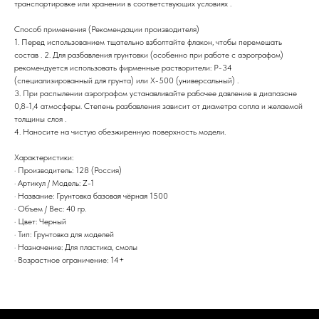
транспортировке или хранении в соответствующих условиях .
Способ применения (Рекомендации производителя)
1. Перед использованием тщательно взболтайте флакон, чтобы перемешать
состав . 2. Для разбавления грунтовки (особенно при работе с аэрографом)
рекомендуется использовать фирменные растворители: Р-34
(специализированный для грунта) или Х-500 (универсальный) .
3. При распылении аэрографом устанавливайте рабочее давление в диапазоне
0,8-1,4 атмосферы. Степень разбавления зависит от диаметра сопла и желаемой
толщины слоя .
4. Наносите на чистую обезжиренную поверхность модели.
Характеристики:
· Производитель: 128 (Россия)
· Артикул / Модель: Z-1
· Название: Грунтовка базовая чёрная 1500
· Объем / Вес: 40 гр.
· Цвет: Черный
· Тип: Грунтовка для моделей
· Назначение: Для пластика, смолы
· Возрастное ограничение: 14+