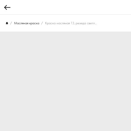
Масляная краска
Краска масляная 13, резеда светлая, 30 мл.