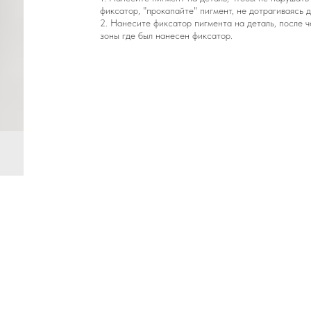
фиксатор, "прокапайте" пигмент, не дотрагиваясь 
2. Нанесите фиксатор пигмента на деталь, после ч
зоны где был нанесен фиксатор.