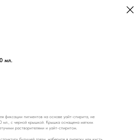
0 мл.
ля фиксации пигментов на основе уайт-спирита, не
40 мл., с черной крышкой. Крышка оснащена мягким
етучими растворителями и уайт-спиритом.
структуру будущей грязи, наберите в пипетку или кисть