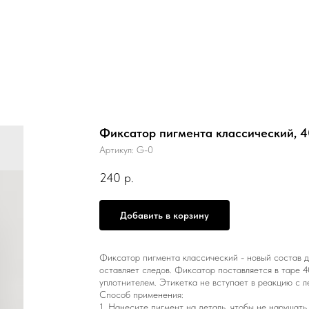
Фиксатор пигмента классический, 4
Артикул:
G-0
240
р.
Добавить в корзину
Фиксатор пигмента классический - новый состав д
оставляет следов. Фиксатор поставляется в таре 
уплотнителем. Этикетка не вступает в реакцию с л
Способ применения:
1. Нанесите пигмент на деталь, чтобы не нарушать 