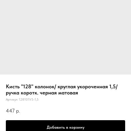
Кисть "128" колонок/ круглая укороченная 1,5/
ручка коротк. черная матовая
Артикул:
128101У5-1,5
447
р.
Добавить в корзину