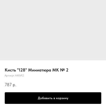
Кисть "128" Миниатюра MK № 2
Артикул:
MK№2
787
р.
Добавить в корзину