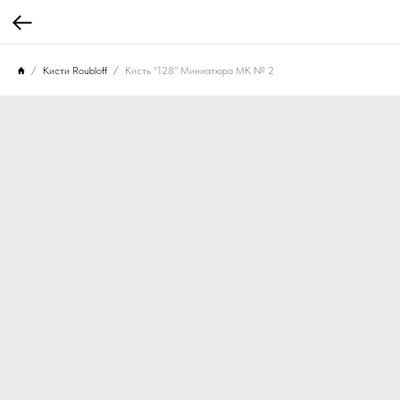
Кисти Roubloff
Кисть "128" Миниатюра MK № 2