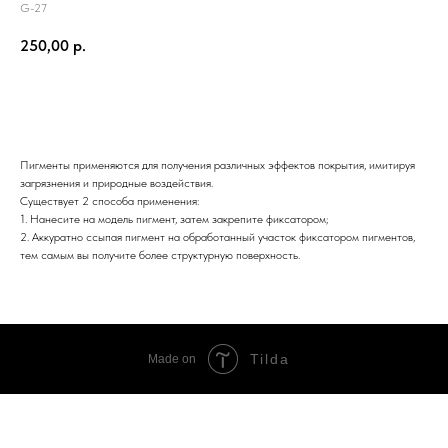
G-27
250,00
р.
Добавить в корзину
Пигменты применяются для получения различных эффектов покрытия, имитируя
загрязнения и природные воздействия.
Существует 2 способа применения:
1. Нанесите на модель пигмент, затем закрепите фиксатором;
2. Аккуратно ссыпая пигмент на обработанный участок фиксатором пигментов,
тем самым вы получите более структурную поверхность.
Tilda
Made on