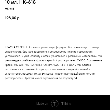
10 мл. НК-618
НК-618
198,00
р.
Добавить в корзину
КРАСКА СЕРИИ НК - имеет уникальную формулу, обеспечивающую отличную
укрывистость, быстрое высыхание, прекрасное натяжение поверхности,
устойчивость к уайт-спириту и отличную адгезию к различным материалам. Мы
рекомендуем разбавлять Краску серии НК растворителем Х-500. Применение
краски НК-618: НАРУЖНЫЕ ПОВЕРХНОСТИ БТТ USA 2МВ. Краска
поставляется в стеклянной таре круглого сечения с черной крышкой и
уплотнителем объёмом 10 мл. Этикетка не реагирует на действия летучих
растворителей Продукт имеет ограничения по возрасту 14+
Tilda
Made on