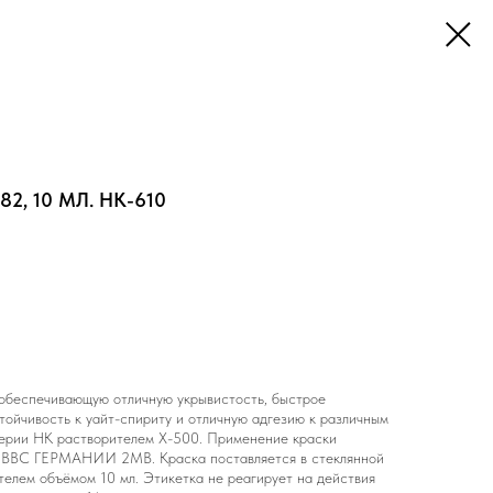
2, 10 МЛ. НК-610
беспечивающую отличную укрывистость, быстрое
тойчивость к уайт-спириту и отличную адгезию к различным
серии НК растворителем Х-500. Применение краски
С ГЕРМАНИИ 2МВ. Краска поставляется в стеклянной
телем объёмом 10 мл. Этикетка не реагирует на действия