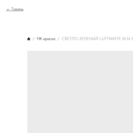
Товары
НК краска