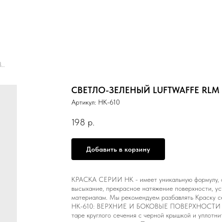
СВЕТЛО-ЗЕЛЕНЫЙ LUFTWAFFE RLM 82, 10 МЛ. НК-610
СВЕТЛО-ЗЕЛЕНЫЙ LUFTWAFFE RLM 8
Артикул:
НК-610
198
р.
Добавить в корзину
КРАСКА СЕРИИ НК - имеет уникальную формулу, о
высыхание, прекрасное натяжение поверхности, ус
материалам. Мы рекомендуем разбавлять Краску 
НК-610: ВЕРХНИЕ И БОКОВЫЕ ПОВЕРХНОСТИ ВВ
таре круглого сечения с черной крышкой и уплотни