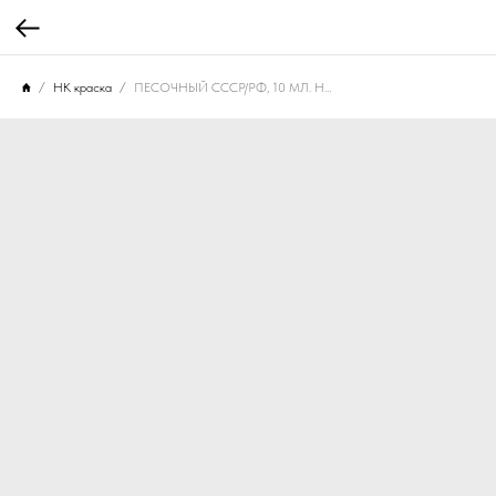
НК краска
ПЕСОЧНЫЙ СССР/РФ, 10 МЛ. НК-121