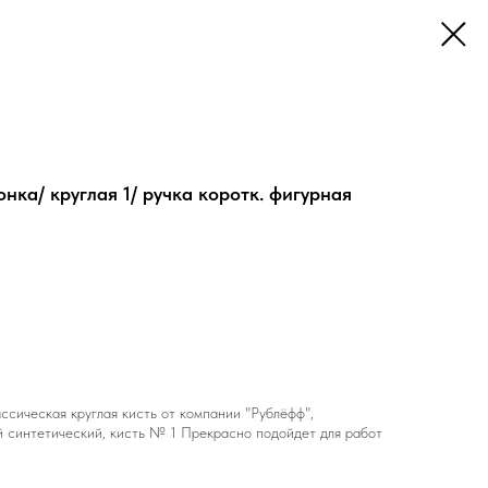
нка/ круглая 1/ ручка коротк. фигурная
ассическая круглая кисть от компании "Рублёфф",
й синтетический, кисть № 1 Прекрасно подойдет для работ