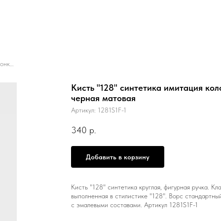
Кисть "128" синтетика имитация колонка/ круглая 1/ ручка коротк. фигурная черная матовая
Кисть "128" синтетика имитация коло
черная матовая
Артикул:
1281S1F-1
340
р.
Добавить в корзину
Кисть "128" синтетика круглая, фигурная ручка. Кл
выполненная в стилистике "128". Ворс стандартны
с эмалевыми составами. Артикул 1281S1F-1