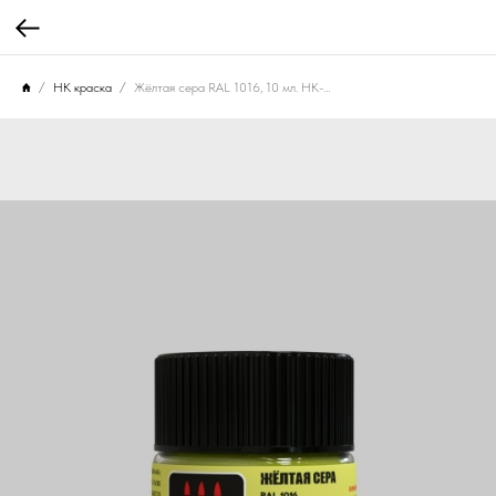
НК краска
Жёлтая сера RAL 1016, 10 мл. НК-109