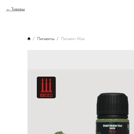
Товары
Пигменты
Пигмент Мох.