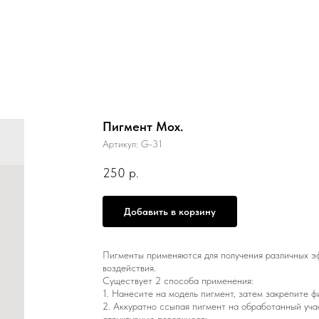
Пигмент Мох.
Артикул:
G-31
250
р.
Добавить в корзину
Пигменты применяются для получения различных э
воздействия.
Существует 2 способа применения:
1. Нанесите на модель пигмент, затем закрепите ф
2. Аккуратно ссыпая пигмент на обработанный уча