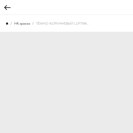
НК краска
ТЁМНО-КОРИЧНЕВЫЙ LUFTWAFFE RLM 61, 10 МЛ. НК-207