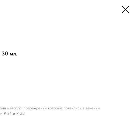
 30 мл.
зии металла, повреждений которые появились в течении
и Р-24 и Р-28