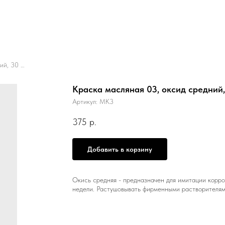
Краска масляная 03, оксид средний, 30 мл.
Краска масляная 03, оксид средний,
Артикул:
МК3
375
р.
Добавить в корзину
Окись средняя - предназначен для имитации корро
недели. Растушовывать фирменными растворителям