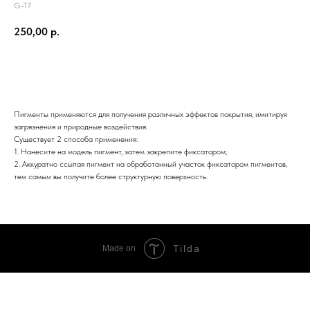
G-17
250,00
р.
Добавить в корзину
Пигменты применяются для получения различных эффектов покрытия, имитируя
загрязнения и природные воздействия.
Существует 2 способа применения:
1. Нанесите на модель пигмент, затем закрепите фиксатором;
2. Аккуратно ссыпая пигмент на обработанный участок фиксатором пигментов,
тем самым вы получите более структурную поверхность.
Tilda
Made on