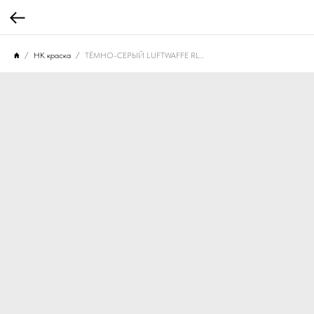
НК краска
ТЁМНО-СЕРЫЙ LUFTWAFFE RLM-66, 10 мл. НК-704