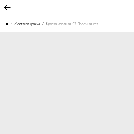
Масляная краска
Краска масляная 07, Дорожная грязь, 30 мл.