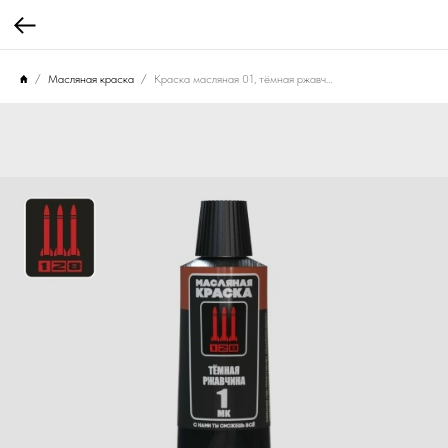
Масляная краска
Краска масляная 01, тёмная ржавчина, 30 мл.