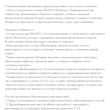
Специализированная мелкодисперсная грунтовка от российской компании
«128» в историческом оттенке RAL8012 (Rotbraun). Предназначена для
моделистов, занимающихся сборными моделями, особенно немецкой
бронетехникой периода Второй мировой войны. Идеально подходит в качестве
базового или финишного покрытия для пластика, смолы и фототравления .
Ключевые особенности
· Исторический цвет RAL8012: Точно воспроизводит оттенок красно-коричневого
грунта (Rot braun), которым покрывалась немецкая бронетехника в период
Второй мировой войны для защиты металла от коррозии .
· Мелкодисперсный состав: Обеспечивает нанесение очень тонкого,
равномерного слоя, который не заливает мелкие детали и сохраняет рельеф
модели .
· Превосходная адгезия: Обладает высокими «прилипающими» свойствами,
обеспечивая надежное сцепление даже со сложными поверхностями —
смоляными деталями .
· Отличная обрабатываемость: После высыхания покрытие прекрасно шлифуется,
позволяя добиться идеально гладкой поверхности перед дальнейшей окраской .
· Универсальность нанесения: Состав можно наносить как классической кистью,
так и аэрографом (с соплом от 0,15 мм), что дает свободу выбора инструмента .
· Морозостойкость: Грунтовка устойчива к низким температурам, что важно при
транспортировке или хранении в соответствующих условиях .
Способ применения (Рекомендации производителя)
1. Перед использованием тщательно взболтайте банку, чтобы перемешать состав
. 2. Для разбавления грунтовки (особенно при работе с аэрографом)
рекомендуется использовать фирменные растворители: Р-34