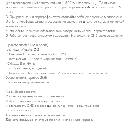
(специализированный для грунта) или Х-500 (универсальный) . По отзывам
моделистов, также хорошо работает с растворителем 646 и разбавителями Mr.
Color .
3. При распылении аэрографом устанавливайте рабочее давление в диапазоне
0,8-1,4 атмосферы. Степень разбавления зависит от диаметра сопла и желаемой
толщины слоя .
4. Наносите на чистую обезжиренную поверхность модели. Характеристики
5. Работайте в проветриваемом помещении. Используйте СИЗ органов дыхания. ·
Производитель: 128 (Россия)
· Артикул / Модель: Z-2
· Название: Грунтовка базовая RAL8012 1500
· Цвет: RAL8012 (Красно-коричневый / Rotbraun)
· Объем / Вес: 40 гр.
· Тип: Грунтовка для моделей
· Назначение: Для пластика, смолы. Идеально подходит для немецкой
бронетехники периода 2МВ
· Возрастное ограничение: 14+
Меры безопасности
Работать в проветриваемом помещении.
Избегать попадания на кожу и в глаза.
Использовать СИЗ органов дыхания, перчатки и защитные очки.
Не вдыхать пары.
Хранить в недоступном для детей месте.
Держать подальше от открытого огня и источников нагрева.