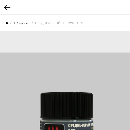
НК краска
СРЕДНЕ-СЕРЫЙ LUFTWAFFE RLM 75, 10 мл. НК-705