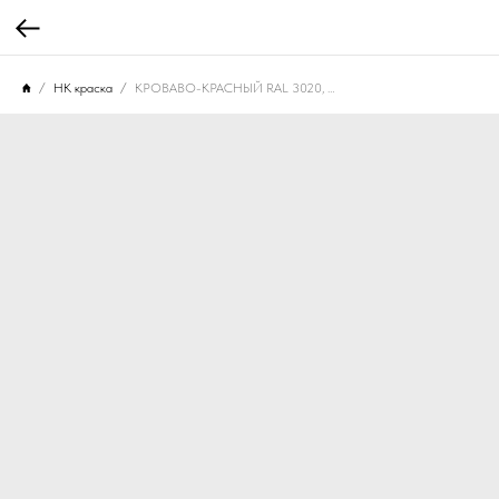
НК краска
КРОВАВО-КРАСНЫЙ RAL 3020, 10 МЛ. НК-320