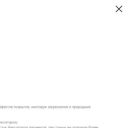
ффектов покрытия, имитируя загрязнения и природные
иксатором;
сток фиксатором пигментов, тем самым вы получите более