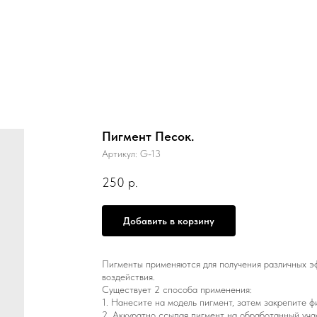
Пигмент Песок.
Артикул:
G-13
250
р.
Добавить в корзину
Пигменты применяются для получения различных э
воздействия.
Существует 2 способа применения:
1. Нанесите на модель пигмент, затем закрепите ф
2. Аккуратно ссыпая пигмент на обработанный уча