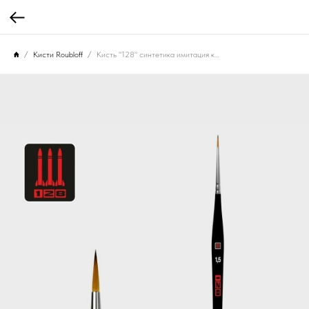
Кисти Roubloff
Кисть "128" синтетика имитация колонка/ круглая 1,5/ ручка коротк. фигурная черная матовая