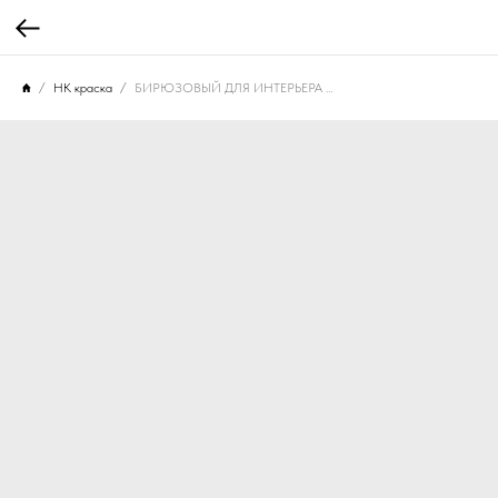
НК краска
БИРЮЗОВЫЙ ДЛЯ ИНТЕРЬЕРА КАБИН САМОЛЕТОВ ВВС СССР\РФ, 10 МЛ. НК-609