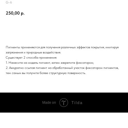
G-6
250,00
р.
Добавить в корзину
Пигменты применяются для получения различных эффектов покрытия, имитируя
загрязнения и природные воздействия.
Существует 2 способа применения:
1. Нанесите на модель пигмент, затем закрепите фиксатором;
2. Аккуратно ссыпая пигмент на обработанный участок фиксатором пигментов,
тем самым вы получите более структурную поверхность.
Tilda
Made on