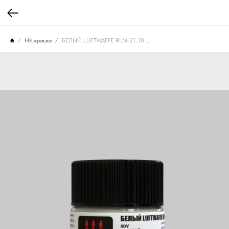
НК краска
БЕЛЫЙ LUFTWAFFE RLM-21, 10 МЛ. НК-006