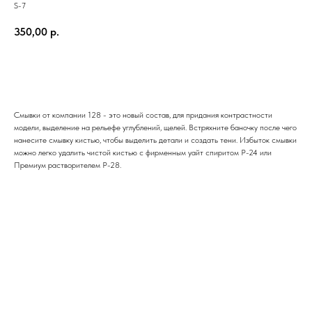
S-7
350,00
р.
Добавить в корзину
Смывки от компании 128 - это новый состав, для придания контрастности
модели, выделение на рельефе углублений, щелей. Встряхните баночку после чего
нанесите смывку кистью, чтобы выделить детали и создать тени. Избыток смывки
можно легко удалить чистой кистью с фирменным уайт спиритом Р-24 или
Премиум растворителем Р-28.