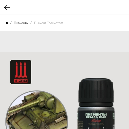
Пигменты
Пигмент Тракметалл.