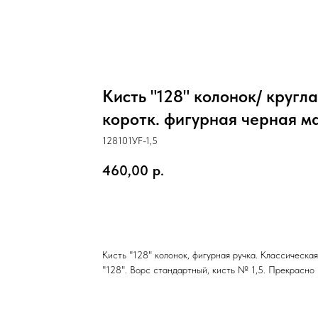
Кисть "128" колонок/ кругла
коротк. фигурная черная м
128101УF-1,5
460,00
р.
Добавить в корзину
Кисть "128" колонок, фигурная ручка. Классическа
"128". Ворс стандартный, кисть № 1,5. Прекрасно 